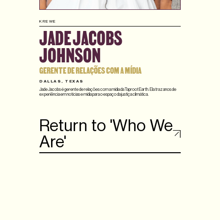
KREWE
JADE JACOBS
JOHNSON
GERENTE DE RELAÇÕES COM A MÍDIA
DALLAS, TEXAS
Jade Jacobs é gerente de relações com a mídia da Taproot Earth. Ela traz anos de
experiência em notícias e mídia para o espaço da justiça climática.
Return to 'Who We
Are'