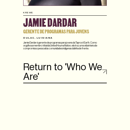
KREWE
JAMIE DARDAR
GERENTE DE PROGRAMAS PARA JOVENS
DULAC, LUISIANA
Jamie Dardar é gerente de programas para jovens da Taproot Earth. Como
orgulhosa membro tribal da United Houma Nation, ela traz uma vida inteira de
compromisso pessoal às comunidades indígenas da linha de frente.
Return to 'Who We
Are'