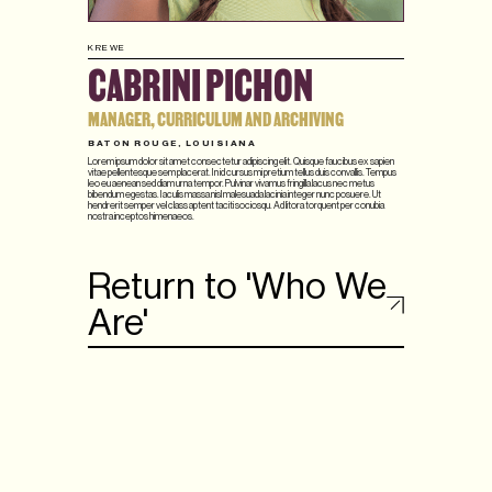
KREWE
CABRINI PICHON
MANAGER, CURRICULUM AND ARCHIVING
BATON ROUGE, LOUISIANA
Lorem ipsum dolor sit amet consectetur adipiscing elit. Quisque faucibus ex sapien
vitae pellentesque sem placerat. In id cursus mi pretium tellus duis convallis. Tempus
leo eu aenean sed diam urna tempor. Pulvinar vivamus fringilla lacus nec metus
bibendum egestas. Iaculis massa nisl malesuada lacinia integer nunc posuere. Ut
hendrerit semper vel class aptent taciti sociosqu. Ad litora torquent per conubia
nostra inceptos himenaeos.
Return to 'Who We
Are'