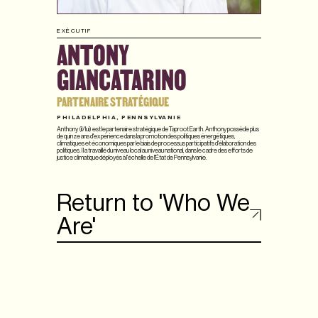
EXÉCUTIF
ANTONY
GIANCATARINO
PARTENAIRE STRATÉGIQUE
PHILADELPHIA, PENNSYLVANIE
Anthony (il/lui) est le partenaire stratégique de Taproot Earth. Anthony possède plus
de quinze ans d'expérience dans la promotion des politiques énergétiques,
climatiques et économiques par le biais de processus participatifs d'élaboration des
politiques. Il a travaillé du niveau local au niveau national, dans le cadre des efforts de
justice climatique déployés à l'échelle de l'État de Pennsylvanie.
Return to 'Who We
Are'