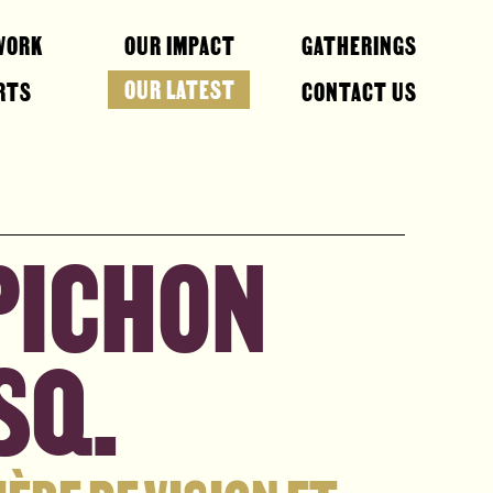
WORK
OUR IMPACT
GATHERINGS
OUR LATEST
RTS
CONTACT US
PICHON
SQ.