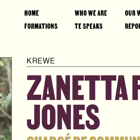
HOME
WHO WE ARE
OUR 
FORMATIONS
TE SPEAKS
REPO
KREWE
ZANETTA 
JONES